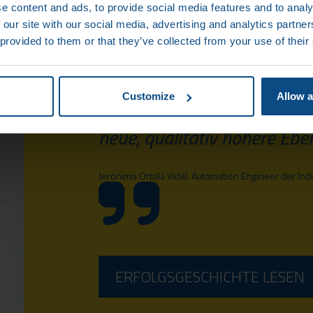
e content and ads, to provide social media features and to analy
 our site with our social media, advertising and analytics partn
Wir haben deutlich an Siche
 provided to them or that they’ve collected from your use of their
was die Datenverfügbarkeit
vielen speicherprogrammie
Customize
Allow a
anbelangt. Wir sind durch 
neue, qualitativ höhere Ebe
Jerónimo Ortolá Vidal, Automation Engineer der In
ERFOLGSGESCHICHTE LESEN