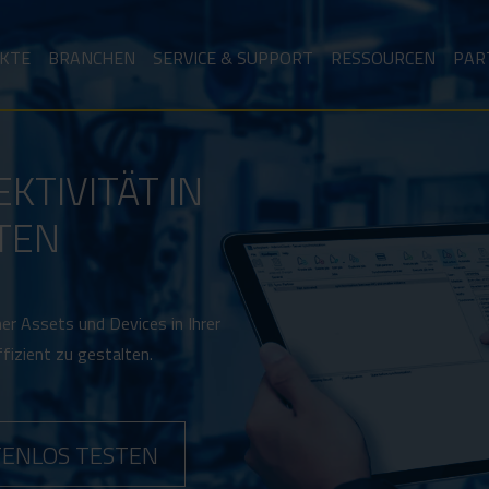
KTE
BRANCHEN
SERVICE & SUPPORT
RESSOURCEN
PAR
TIVITÄT IN
TEN
her Assets und Devices in Ihrer
ffizient zu gestalten.
ENLOS TESTEN