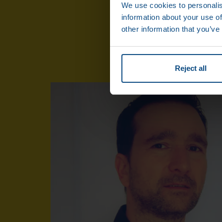
We use cookies to personalis
information about your use of
other information that you’ve
Reject all