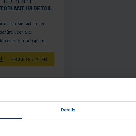
TDECKEN SIE
TOPLANT IM DETAIL
ormieren Sie sich in der
schüre über alle
ktionen von octoplant.
HERUNTERLADEN
Details