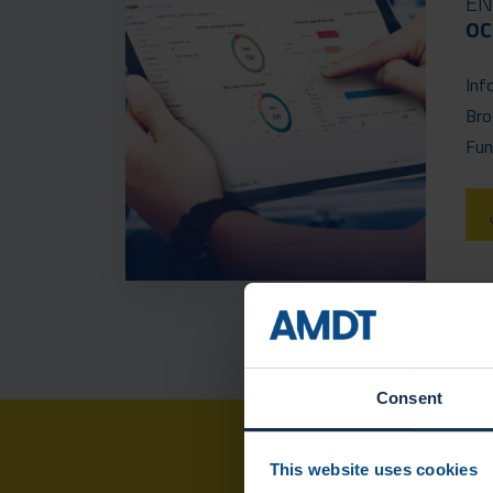
EN
OC
Inf
Bro
Fun
Consent
This website uses cookies