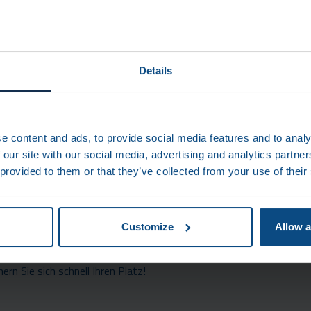
Details
ONNECT
st die
AMDT Connect User Conference
- eine exklusive Veransta
eferen Einblick in unsere Roadmap und zukünftige Produktinnovatio
e content and ads, to provide social media features and to analy
 our site with our social media, advertising and analytics partn
 provided to them or that they’ve collected from your use of their
indet während der Hannover Messe am Mittwoch, den 2. April und
Stand (Halle 16, Stand D12) statt. Melden Sie sich kostenlos für u
Customize
Allow a
 in interaktiven Workshops mehr über die Weiterentwicklung von oc
ern Sie sich schnell Ihren Platz!