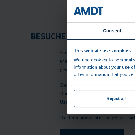
Consent
BESUCHEN SIE DIE AMDT C
This website uses cookies
Ein besonderes Highlight der Messe i
unsere Kunden und alle, die einen ti
We use cookies to personalis
information about your use of
gewinnen möchten.
other information that you’ve
Die AMDT Connect User Conference f
Donnerstag, den 3. April an unserem 
Reject all
User Conference an und erfahren Sie
Die Teilnehmerzahl ist begrenzt - sich