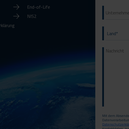
End-of-Life
NIS2
rklärung
Mit dem Absenden
Datenverarbeitu
Datenschutzerkl
Kontaktdaten, zu