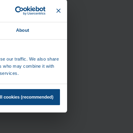
About
ltung für
nen
se our traffic. We also share
ers who may combine it with
 services.
nsere
ll cookies (recommended)
toplant.